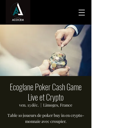
Ecoglane Poker Cash Game
Live et Crypto
ven. 13 déc.
  |  
Limoges, France
Table 10 joueurs de poker buy in en crypto-
monnaie avec croupier.