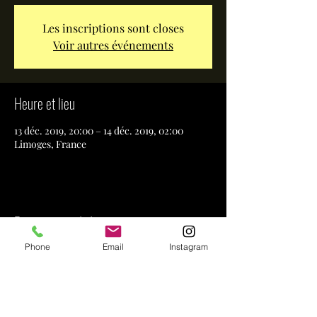
Les inscriptions sont closes
Voir autres événements
Heure et lieu
13 déc. 2019, 20:00 – 14 déc. 2019, 02:00
Limoges, France
Partager cet événement
Phone
Email
Instagram
Nous contacter