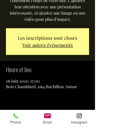
clairement l'objet de votre site. Capturez
leur attention avec une présentation
intéressante, et ajoutez une image ou une
vidéo pour plus d'impact.
Les inscriptions sont closes
Voir autres événements
Heure et lieu
06 juin 2020, 15:00
Bois Chamblard, 1164 Buchillon, Suisse
Partager cet événement
Phone
Email
Instagram